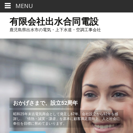
MENU
有限会社出水合同電設
鹿児島県出水市の電気・上下水道・空調工事会社
おかげさまで、設立52周年
昭和25年末吉電気商会として発足し67年、会社設立から52年を感
謝し、「情熱・誠実・謙虚」を基本に顧客満足度向上、人と社会に
奉仕を目標に努めてまいります。