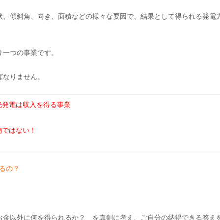
状、傾斜角、向き、面積などの様々な要因で、結果として得られる発電
り一つの事業です。
ばなりません。
光発電は収入を得る事業
物ではない！
るの？
お金以外に何を得られるか？ を真剣に考え、ご自分の納得できる答え