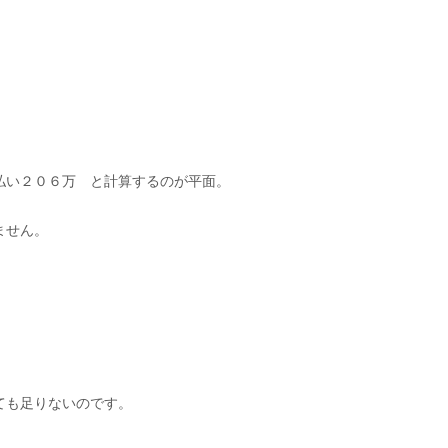
。
払い２０６万 と計算するのが平面。
ません。
ても足りないのです。