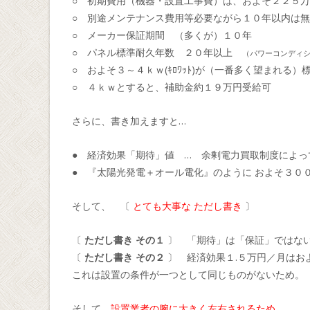
○ 初期費用（機器・設置工事費）は、およそ２２５万
○ 別途メンテナンス費用等必要ながら１０年以内は
○ メーカー保証期間 （多くが）１０年
○ パネル標準耐久年数 ２０年以上
（パワーコンディ
○ およそ３～４ｋｗ(ｷﾛﾜｯﾄ)が（一番多く望まれる）
○ ４ｋｗとすると、補助金約１９万円受給可
さらに、書き加えますと…
● 経済効果「期待」値 … 余剰電力買取制度によっ
● 『太陽光発電＋オール電化』のように およそ３０
そして、 〔
とても大事な ただし書き
〕
〔
ただし書き その１
〕 「期待」は「保証」ではな
〔
ただし書き その２
〕 経済効果１.５万円／月はお
これは設置の条件が一つとして同じものがないため。
そして、
設置業者の腕に大きく左右されるため。