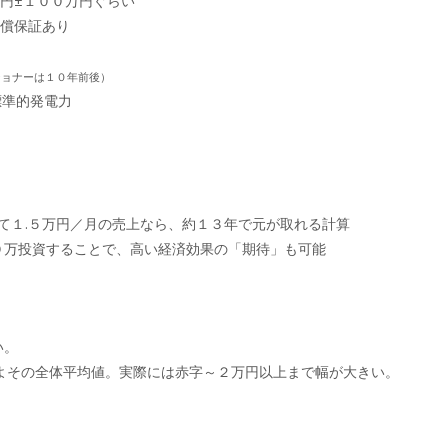
円±１００万円ぐらい
無償保証あり
ショナーは１０年前後）
標準的発電力
て１.５万円／月の売上なら、約１３年で元が取れる計算
０万投資することで、高い経済効果の「期待」も可能
い。
よその全体平均値。実際には赤字～２万円以上まで幅が大きい。