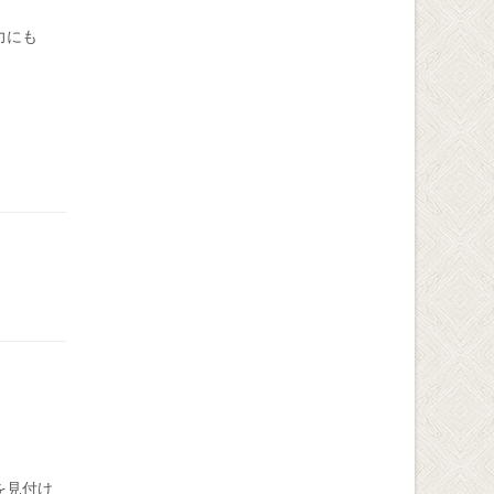
力にも
を見付け